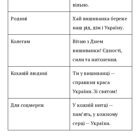
вільно.
Родині
Хай вишиванка береже
наш рід, дім і Україну.
Колегам
Вітаю з Днем
вишиванки! Єдності,
сили та натхнення.
Коханій людині
Ти у вишиванці —
справжня краса
України. Зі святом!
Для соцмереж
У кожній нитці —
пам’ять, у кожному
серці — Україна.