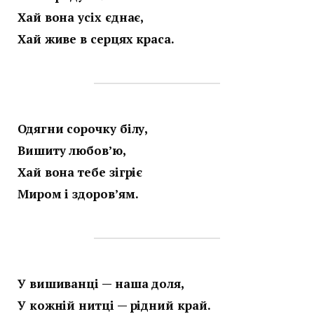
Хай вона усіх єднає,
Хай живе в серцях краса.
Одягни сорочку білу,
Вишиту любов’ю,
Хай вона тебе зігріє
Миром і здоров’ям.
У вишиванці — наша доля,
У кожній нитці — рідний край.