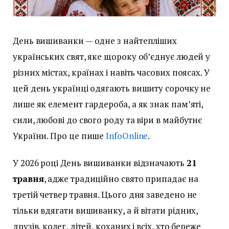
День вишиванки — одне з найтепліших
українських свят, яке щороку об’єднує людей у
різних містах, країнах і навіть часових поясах. У
цей день українці одягають вишиту сорочку не
лише як елемент гардероба, а як знак пам’яті,
сили, любові до свого роду та віри в майбутнє
України. Про це пише
InfoOnline
.
У 2026 році День вишиванки відзначають
21
травня
, адже традиційно свято припадає на
третій четвер травня. Цього дня заведено не
тільки вдягати вишиванку, а й вітати рідних,
друзів, колег, дітей, коханих і всіх, хто береже