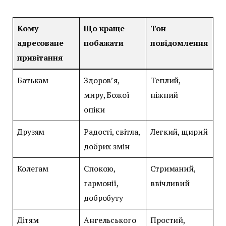
Кому
Що краще
Тон
адресоване
побажати
повідомлення
привітання
Батькам
Здоров’я,
Теплий,
миру, Божої
ніжний
опіки
Друзям
Радості, світла,
Легкий, щирий
добрих змін
Колегам
Спокою,
Стриманий,
гармонії,
ввічливий
добробуту
Дітям
Ангельського
Простий,