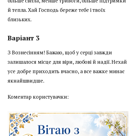
більше світла, менше тривоги, більше підтримки
й тепла. Хай Господь береже тебе і твоїх
близьких.
Варіант 3
З Вознесінням! Бажаю, щоб у серці завжди
залишалося місце для віри, любові й надії. Нехай
усе добре приходить вчасно, а все важке минає
якнайшвидше.
Коментар користувачки: