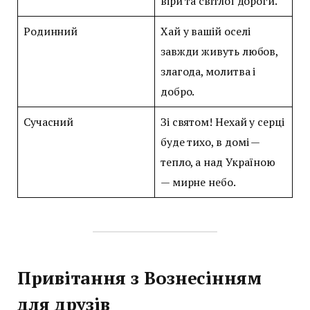
віри та світлої дороги.
Родинний
Хай у вашій оселі
завжди живуть любов,
злагода, молитва і
добро.
Сучасний
Зі святом! Нехай у серці
буде тихо, в домі —
тепло, а над Україною
— мирне небо.
Привітання з Вознесінням
для друзів