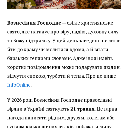
Вознесіння Господнє
— світле християнське
свято, яке нагадує про віру, надію, духовну силу
та Божу підтримку. У цей день заведено не лише
йти до храму чи молитися вдома, а й вітати
близьких теплими словами. Адже іноді навіть
коротке повідомлення може подарувати людині
відчуття спокою, турботи й тепла. Про це пише
InfoOnline
.
У 2026 році Вознесіння Господнє православні
віряни в Україні святкують
21 травня
. Це гарна
нагода написати рідним, друзям, колегам або
сусідам кілька щирих рядків: побажати миру,