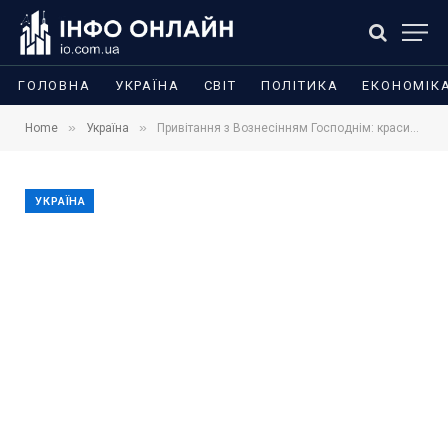
ГОЛОВНА
УКРАЇНА
СВІТ
ПОЛІТИКА
ЕКОНОМІК
»
»
Home
Україна
Привітання з Вознесінням Господнім: красиві слова, листівки, короткі побажання і щирі тексти для рідних
УКРАЇНА