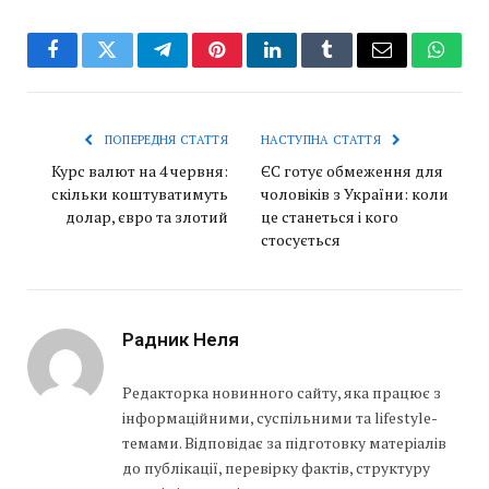
Facebook
Twitter
Telegram
Pinterest
LinkedIn
Tumblr
Email
Whats
ПОПЕРЕДНЯ СТАТТЯ
НАСТУПНА СТАТТЯ
Курс валют на 4 червня:
ЄС готує обмеження для
скільки коштуватимуть
чоловіків з України: коли
долар, євро та злотий
це станеться і кого
стосується
Радник Неля
Редакторка новинного сайту, яка працює з
інформаційними, суспільними та lifestyle-
темами. Відповідає за підготовку матеріалів
до публікації, перевірку фактів, структуру