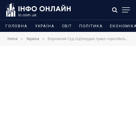
ГОЛОВНА
УКРАЇНА
СВІТ
ПОЛІТИКА
ЕКОНОМІК
»
»
Home
Україна
Верховний Суд підтвердив право чорнобильців на доплати: чому це рішення важливе для тисяч пенсіонерів у 2026 році