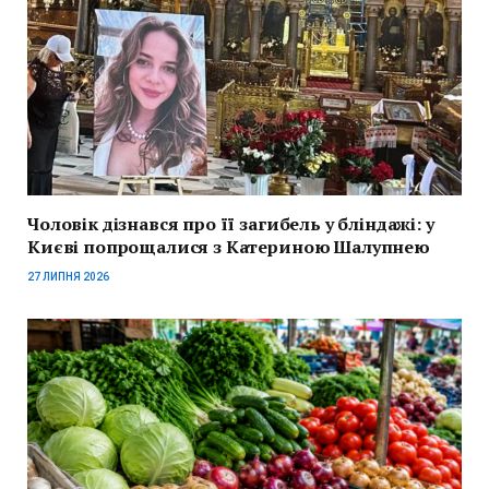
Чоловік дізнався про її загибель у бліндажі: у
Києві попрощалися з Катериною Шалупнею
27 ЛИПНЯ 2026