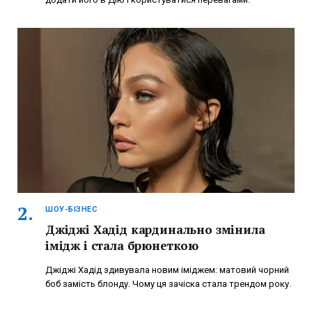
ШОУ-БІЗНЕС
Джіджі Хадід кардинально змінила
імідж і стала брюнеткою
Джіджі Хадід здивувала новим іміджем: матовий чорний
боб замість блонду. Чому ця зачіска стала трендом року.