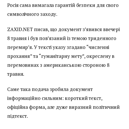
Росія сама вимагала гарантій безпеки для свого
символічного заходу.
ZAXID.NET писав, що документ з’явився ввечері
8 травня і був пов’язаний із темою триденного
перемир’я. У тексті указу згадано “численні
прохання” та “гуманітарну мету”, окреслену в
перемовинах з американською стороною 8
травня.
Саме така подача зробила документ
інформаційно сильним: короткий текст,
офіційна форма, але дуже виразний політичний
підтекст.