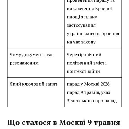
проведення параду та
виключення Красної
площі з плану
застосування
українського озброєння
на час заходу
Чому документ став
Через іронічний
резонансним
політичний зміст і
контекст війни
Який ключовий запит
парад у Москві 2026,
парад 9 травня, указ
Зеленського про парад
Що сталося в Москві 9 травня