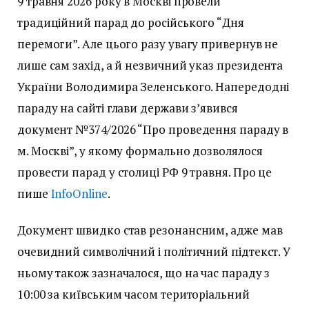
9 травня 2026 року в Москві провели
традиційний парад до російського “Дня
перемоги”. Але цього разу увагу привернув не
лише сам захід, а й незвичний указ президента
України Володимира Зеленського. Напередодні
параду на сайті глави держави з’явився
документ №374/2026 “Про проведення параду в
м. Москві”, у якому формально дозволялося
провести парад у столиці РФ 9 травня. Про це
пише
InfoOnline
.
Документ швидко став резонансним, адже мав
очевидний символічний і політичний підтекст. У
ньому також зазначалося, що на час параду з
10:00 за київським часом територіальний