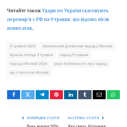
Читайте також
Удари по Україні скасовують
перемир’я з РФ на 9 травня: що відомо після
нових атак
.
9 травня 2026
Зеленський дозволив парад у Москві
Красна площа 9 травня
парад 9 травня
парад у Москві 2026
указ Зеленського про парад
що сталося в Москві
Facebook
Twitter
Telegram
Pinterest
LinkedIn
Tumblr
Email
Whats
ПОПЕРЕДНЯ СТАТТЯ
НАСТУПНА СТАТТЯ
День матері 2026:
Яке свято 10 травня: