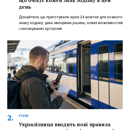
що очікує кожен знак зодіаку в цей
день
Дізнайтеся, що приготували зірки 24 жовтня для кожного
знаку зодіаку: день емоційних рішень, нових можливостей
і неочікуваних зустрічей.
РІЗНЕ
Укрзалізниця вводить нові правила