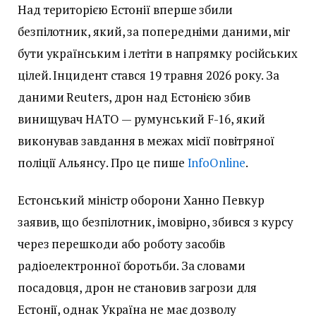
Над територією Естонії вперше збили
безпілотник, який, за попередніми даними, міг
бути українським і летіти в напрямку російських
цілей. Інцидент стався 19 травня 2026 року. За
даними Reuters, дрон над Естонією збив
винищувач НАТО — румунський F-16, який
виконував завдання в межах місії повітряної
поліції Альянсу. Про це пише
InfoOnline
.
Естонський міністр оборони Ханно Певкур
заявив, що безпілотник, імовірно, збився з курсу
через перешкоди або роботу засобів
радіоелектронної боротьби. За словами
посадовця, дрон не становив загрози для
Естонії, однак Україна не має дозволу