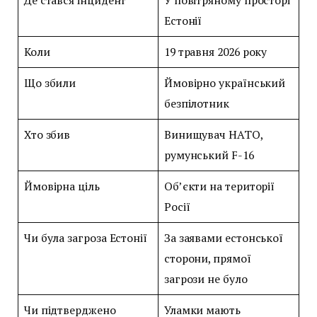
Де стався інцидент
У повітряному просторі
Естонії
Коли
19 травня 2026 року
Що збили
Ймовірно український
безпілотник
Хто збив
Винищувач НАТО,
румунський F-16
Ймовірна ціль
Об’єкти на території
Росії
Чи була загроза Естонії
За заявами естонської
сторони, прямої
загрози не було
Чи підтверджено
Уламки мають