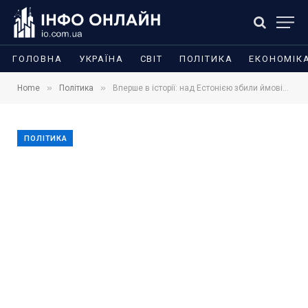
ГОЛОВНА
УКРАЇНА
СВІТ
ПОЛІТИКА
ЕКОНОМІК
»
»
Home
Політика
Вперше в історії: над Естонією збили ймовірно український дрон, який міг летіти на Росію
ПОЛІТИКА