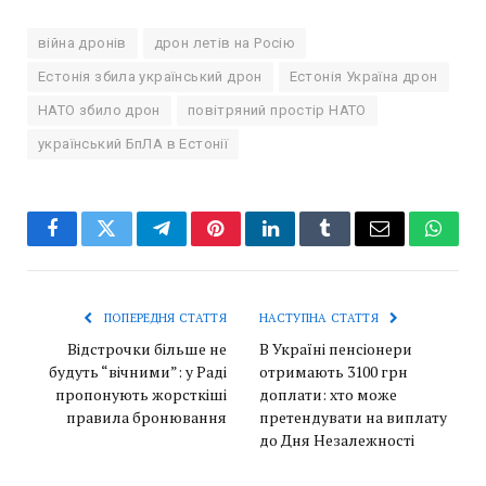
війна дронів
дрон летів на Росію
Естонія збила український дрон
Естонія Україна дрон
НАТО збило дрон
повітряний простір НАТО
український БпЛА в Естонії
Facebook
Twitter
Telegram
Pinterest
LinkedIn
Tumblr
Email
Whats
ПОПЕРЕДНЯ СТАТТЯ
НАСТУПНА СТАТТЯ
Відстрочки більше не
В Україні пенсіонери
будуть “вічними”: у Раді
отримають 3100 грн
пропонують жорсткіші
доплати: хто може
правила бронювання
претендувати на виплату
до Дня Незалежності