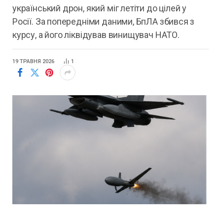
український дрон, який міг летіти до цілей у
Росії. За попередніми даними, БпЛА збився з
курсу, а його ліквідував винищувач НАТО.
19 ТРАВНЯ 2026
1