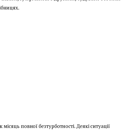
ібницях.
місяць повної безтурботності. Деякі ситуації