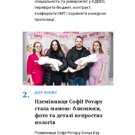
спеціальність та університет у ЄДЕБО,
перевірити бюджет, контракт,
коефіцієнти НМТ і порівняти конкурсні
пропозиції.
ШОУ-БІЗНЕС
Племінниця Софії Ротару
стала мамою: близнюки,
фото та деталі непростих
пологів
Племінниця Софії Ротару Sonya Kay