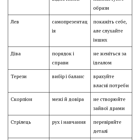
образи
Лев
самопрезентац
покажіть себе,
ія
але слухайте
інших
Діва
порядок і
не женіться за
справи
ідеалом
Терези
вибір і баланс
врахуйте
власні потреби
Скорпіон
межі й довіра
не створюйте
зайвої драми
Стрілець
рух і навчання
перевіряйте
деталі