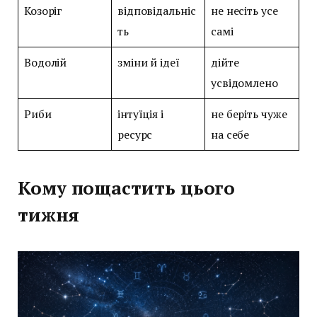
Козоріг
відповідальніс
не несіть усе
ть
самі
Водолій
зміни й ідеї
дійте
усвідомлено
Риби
інтуїція і
не беріть чуже
ресурс
на себе
Кому пощастить цього
тижня