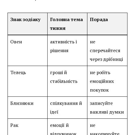
Знак зодіаку
Головна тема
Порада
тижня
Овен
активність і
не
рішення
сперечайтеся
через дрібниці
Телець
гроші й
не робіть
стабільність
емоційних
покупок
Близнюки
спілкування й
записуйте
ідеї
важливі думки
Рак
емоції й
не
відпочинок
накопичуйте