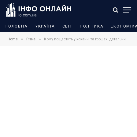
ГОЛОВНА
УКРАЇНА
СВІТ
ПОЛІТИКА
ЕКОНОМІК
»
»
Home
Різне
Кому пощастить у коханні та грошах: детальний гороскоп на тиждень