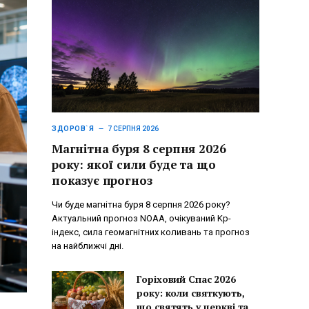
ЗДОРОВ`Я
7 СЕРПНЯ 2026
Магнітна буря 8 серпня 2026
року: якої сили буде та що
показує прогноз
Чи буде магнітна буря 8 серпня 2026 року?
Актуальний прогноз NOAA, очікуваний Kp-
індекс, сила геомагнітних коливань та прогноз
на найближчі дні.
Горіховий Спас 2026
року: коли святкують,
що святять у церкві та