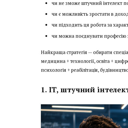
чи не зможе штучний інтелект по
чи є можливість зростати в доход
чи підходить ця робота за харак
чи можна поєднувати професію 
Найкраща стратегія — обирати спеціа
медицина + технології, освіта + цифр
психологія + реабілітація, будівництво
1. IT, штучний інтелек