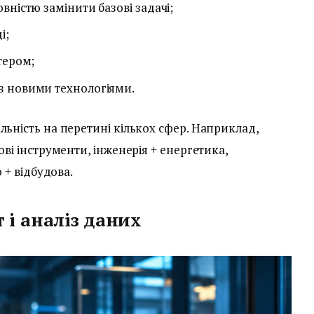
вністю замінити базові задачі;
і;
тером;
з новими технологіями.
льність на перетині кількох сфер. Наприклад,
ові інструменти, інженерія + енергетика,
 + відбудова.
т і аналіз даних