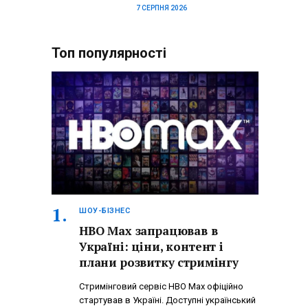
7 СЕРПНЯ 2026
Топ популярності
ШОУ-БІЗНЕС
HBO Max запрацював в
Україні: ціни, контент і
плани розвитку стримінгу
Стримінговий сервіс HBO Max офіційно
стартував в Україні. Доступні український