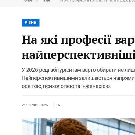
»
»
Home
Різне
На які професії варто вступати у 2026 ро
РІЗНЕ
На які професії вар
найперспективніші 
У 2026 році абітурієнтам варто обирати не лиш
Найперспективнішими залишаються напрями, п
освітою, психологією та інженерією.
26 ЧЕРВНЯ 2026
6