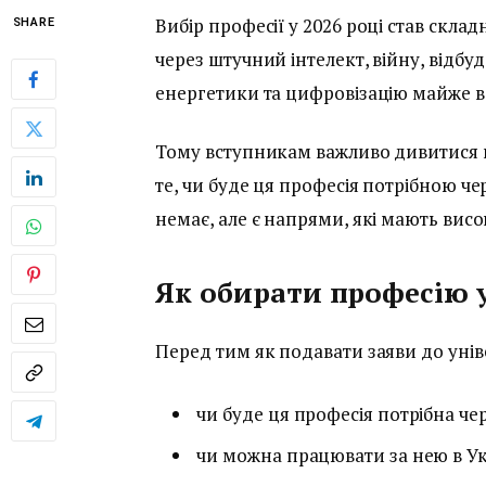
Вибір професії у 2026 році став скла
SHARE
через штучний інтелект, війну, відбу
енергетики та цифровізацію майже в
Тому вступникам важливо дивитися не
те, чи буде ця професія потрібною чер
немає, але є напрями, які мають вис
Як обирати професію у
Перед тим як подавати заяви до уніве
чи буде ця професія потрібна чер
чи можна працювати за нею в Ук