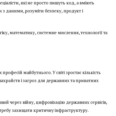
іалісти, які не просто пишуть код, а вміють
и з даними, розуміти безпеку, продукт і
гіку, математику, системне мислення, технології та
професій майбутнього. У світі зростає кількість
шахрайств і загроз для державних та приватних
вий через війну, цифровізацію державних сервісів,
отребу захищати критичну інфраструктуру.