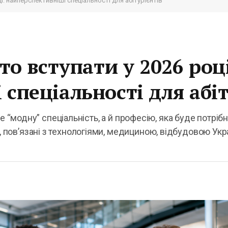
ці: найперспективніші спеціальності для абітурієнтів
то вступати у 2026 роц
спеціальності для абіт
е “модну” спеціальність, а й професію, яка буде потрібн
ов’язані з технологіями, медициною, відбудовою Укра