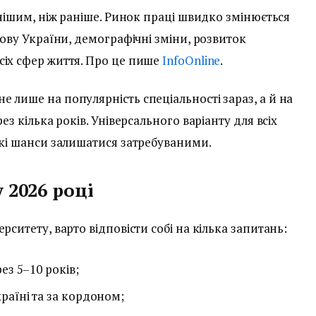
днішим, ніж раніше. Ринок праці швидко змінюється
дову України, демографічні зміни, розвиток
сіх сфер життя. Про це пише
InfoOnline
.
 лише на популярність спеціальності зараз, а й на
ез кілька років. Універсального варіанту для всіх
окі шанси залишатися затребуваними.
 2026 році
рситету, варто відповісти собі на кілька запитань:
ез 5–10 років;
раїні та за кордоном;