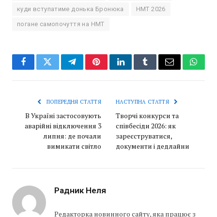
куди вступатиме донька Бронюка
НМТ 2026
погане самопочуття на НМТ
Facebook
Twitter
Telegram
Pinterest
LinkedIn
Tumblr
Email
Whats
ПОПЕРЕДНЯ СТАТТЯ
НАСТУПНА СТАТТЯ
В Україні застосовують
Творчі конкурси та
аварійні відключення 3
співбесіди 2026: як
липня: де почали
зареєструватися,
вимикати світло
документи і дедлайни
Радник Неля
Редакторка новинного сайту, яка працює з