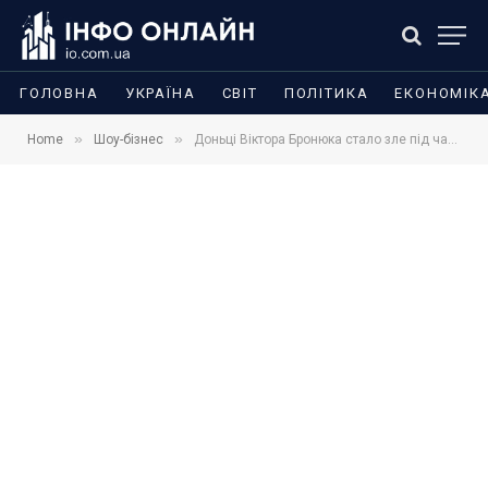
ГОЛОВНА
УКРАЇНА
СВІТ
ПОЛІТИКА
ЕКОНОМІК
»
»
Home
Шоу-бізнес
Доньці Віктора Бронюка стало зле під час НМТ: співак розповів про стрес і реакцію працівників центру