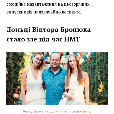
емоційне навантаження на цьогорічних
випускників надзвичайно великим.
Доньці Віктора Бронюка
стало зле під час НМТ
Віктор Бронюк із дружиною та донькою / ©