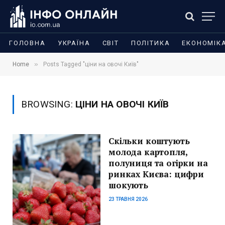
ГОЛОВНА
УКРАЇНА
СВІТ
ПОЛІТИКА
ЕКОНОМІК
»
Home
Posts Tagged "ціни на овочі Київ"
BROWSING:
ЦІНИ НА ОВОЧІ КИЇВ
Скільки коштують
молода картопля,
полуниця та огірки на
ринках Києва: цифри
шокують
23 ТРАВНЯ 2026