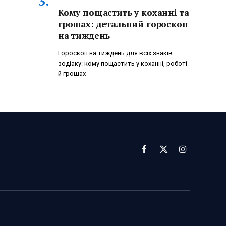
Кому пощастить у коханні та
грошах: детальний гороскоп
на тиждень
Гороскоп на тиждень для всіх знаків
зодіаку: кому пощастить у коханні, роботі
й грошах
Facebook
X
Instagram
(Twitter)