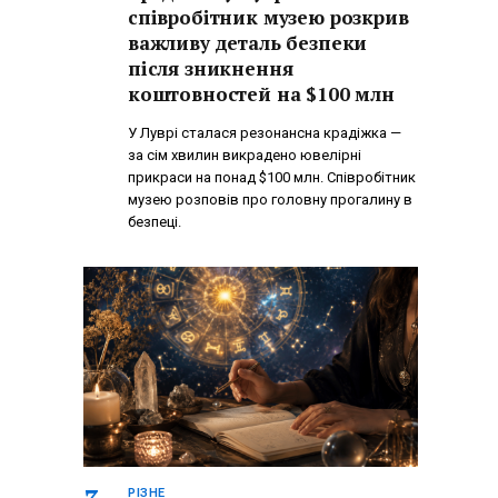
співробітник музею розкрив
важливу деталь безпеки
після зникнення
коштовностей на $100 млн
У Луврі сталася резонансна крадіжка —
за сім хвилин викрадено ювелірні
прикраси на понад $100 млн. Співробітник
музею розповів про головну прогалину в
безпеці.
РІЗНЕ