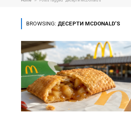
»
Home
Posts Tagged "десерти McDonald’s"
BROWSING:
ДЕСЕРТИ MCDONALD’S