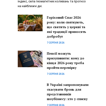
індекс, сила геомагнітних коливань та прогноз
на найближчі дні.
Горіховий Спас 2026
року: коли святкують,
що святять у церкві та
які традиції приносять
добробут
7 СЕРПНЯ 2026
Пенсії можуть
призупинити: кому до
кінця 2026 року треба
пройти перевірку
7 СЕРПНЯ 2026
В Україні запропонували
скасувати бронь для
представників
шоубізнесу: хто у списку
7 СЕРПНЯ 2026