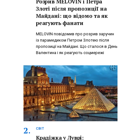
Розрив MELOVIN і Петра
Злоті після пропозиції на
Майдані: що відомо та як
реагують фанати
MELOVIN повідомив про розрив заручин
із парамедиком Петром Злотею після
пропозиції на Майдані. Що сталося в День
Валентина і як реагують соцмережі
СВІТ
Крадіжка у Луврі: