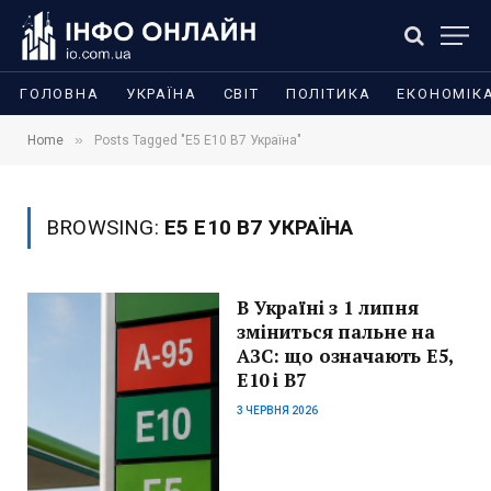
ГОЛОВНА
УКРАЇНА
СВІТ
ПОЛІТИКА
ЕКОНОМІК
»
Home
Posts Tagged "E5 E10 B7 Україна"
BROWSING:
E5 E10 B7 УКРАЇНА
В Україні з 1 липня
зміниться пальне на
АЗС: що означають E5,
E10 і B7
3 ЧЕРВНЯ 2026