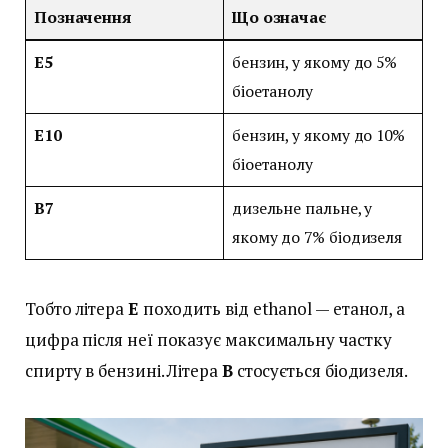
Позначення
Що означає
E5
бензин, у якому до 5%
біоетанолу
E10
бензин, у якому до 10%
біоетанолу
B7
дизельне пальне, у
якому до 7% біодизеля
Тобто літера
E
походить від ethanol — етанол, а
цифра після неї показує максимальну частку
спирту в бензині. Літера
B
стосується біодизеля.