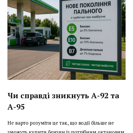
Чи справді зникнуть А-92 та
А-95
Не варто розуміти це так, що водії більше не
зможуть купити бензин із потрібним октановим