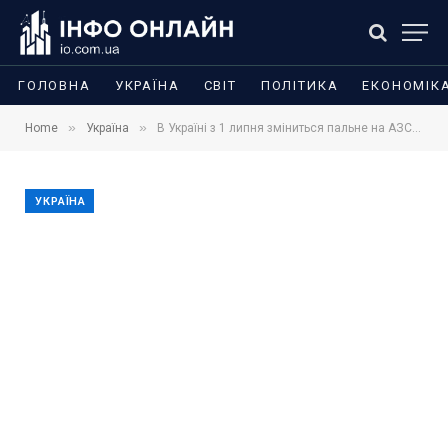
ГОЛОВНА
УКРАЇНА
СВІТ
ПОЛІТИКА
ЕКОНОМІК
»
»
Home
Україна
В Україні з 1 липня зміниться пальне на АЗС: що означають E5, E10 і B7
УКРАЇНА