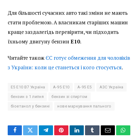
Для більшості сучасних авто такі зміни не мають
стати проблемою. А власникам старіших машин
краще заздалегідь перевірити, чи підходить
їхньому двигуну бензин
E10
.
Читайте також
ЄС готує обмеження для чоловіків
з України: коли це станеться і кого стосується
.
E5 E10 B7 Україна
А-95 E10
А-95 E5
АЗС Україна
бензин з 1 липня
бензин зі спиртом
біоетанол у бензині
нове маркування пального
Facebook
Twitter
Telegram
Pinterest
LinkedIn
Tumblr
Email
Whats