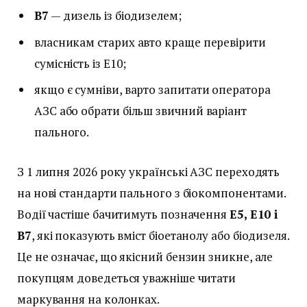
B7
— дизель із біодизелем;
власникам старих авто краще перевірити
сумісність із E10;
якщо є сумніви, варто запитати оператора
АЗС або обрати більш звичний варіант
пального.
З 1 липня 2026 року українські АЗС переходять
на нові стандарти пального з біокомпонентами.
Водії частіше бачитимуть позначення
E5, E10 і
B7
, які показують вміст біоетанолу або біодизеля.
Це не означає, що якісний бензин зникне, але
покупцям доведеться уважніше читати
маркування на колонках.