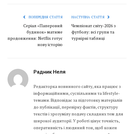
ПОПЕРЕДНЯ СТАТТЯ
НАСТУПНА СТАТТЯ
Серіал «Паперовий
Чемпіонат світу-2026 з
будинок» матиме
футболу: всі групи та
продовження: Netflix готує
турнірні таблиці
нову історію
Радник Неля
Редакторка новинного сайту, яка працює з
інформаційними, суспільними та lifestyle-
темами. Відповідає за підготовку матеріалів
до публікації, перевірку фактів, структуру
текстів і зрозумілу подачу складних тем для
широкої аудиторії. У роботі цінує точність,
оперативність і людяний тон, щоб кожен