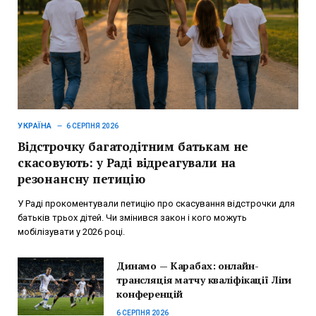
УКРАЇНА
6 СЕРПНЯ 2026
Відстрочку багатодітним батькам не
скасовують: у Раді відреагували на
резонансну петицію
У Раді прокоментували петицію про скасування відстрочки для
батьків трьох дітей. Чи змінився закон і кого можуть
мобілізувати у 2026 році.
Динамо — Карабах: онлайн-
трансляція матчу кваліфікації Ліги
конференцій
6 СЕРПНЯ 2026