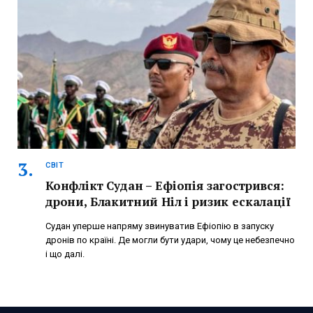
СВІТ
Конфлікт Судан – Ефіопія загострився:
дрони, Блакитний Ніл і ризик ескалації
Судан уперше напряму звинуватив Ефіопію в запуску
дронів по країні. Де могли бути удари, чому це небезпечно
і що далі.