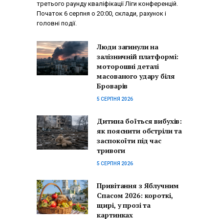
третього раунду кваліфікації Ліги конференцій.
Початок 6 серпня о 20:00, склади, рахунок і
головні події.
Люди загинули на
залізничній платформі:
моторошні деталі
масованого удару біля
Броварів
5 СЕРПНЯ 2026
Дитина боїться вибухів:
як пояснити обстріли та
заспокоїти під час
тривоги
5 СЕРПНЯ 2026
Привітання з Яблучним
Спасом 2026: короткі,
щирі, у прозі та
картинках