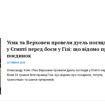
Усик та Верховен провели дуель погля
у Єгипті перед боєм у Гізі: що відомо п
поєдинок
22 ТРАВНЯ 2026
Олександр Усик і Ріко Верховен провели дуель поглядів у Єгипті пе
боєм 23 травня біля пірамід Гізи. Що відомо про поєдинок, титули,
трансляцію та шанси суперників.