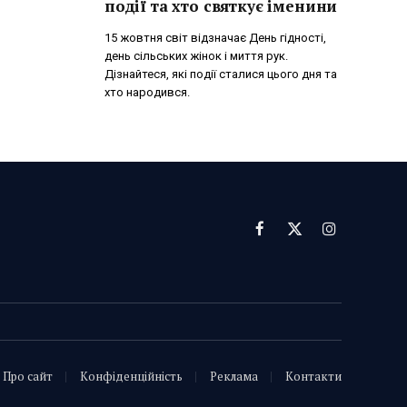
події та хто святкує іменини
15 жовтня світ відзначає День гідності,
день сільських жінок і миття рук.
Дізнайтеся, які події сталися цього дня та
хто народився.
Facebook
X
Instagram
(Twitter)
Про сайт
Конфіденційність
Реклама
Контакти