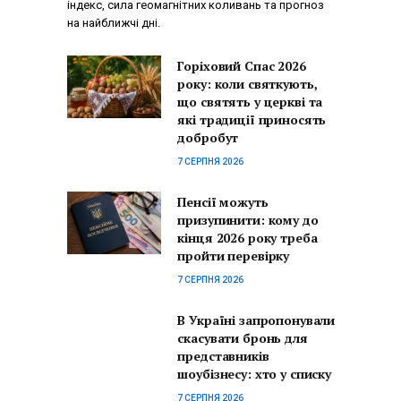
індекс, сила геомагнітних коливань та прогноз
на найближчі дні.
Горіховий Спас 2026
року: коли святкують,
що святять у церкві та
які традиції приносять
добробут
7 СЕРПНЯ 2026
Пенсії можуть
призупинити: кому до
кінця 2026 року треба
пройти перевірку
7 СЕРПНЯ 2026
В Україні запропонували
скасувати бронь для
представників
шоубізнесу: хто у списку
7 СЕРПНЯ 2026