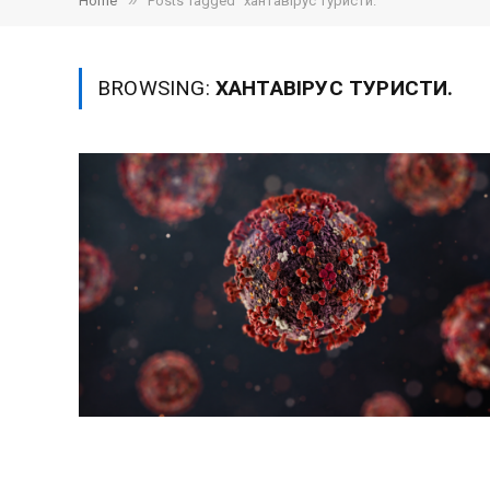
»
Home
Posts Tagged "хантавірус туристи."
BROWSING:
ХАНТАВІРУС ТУРИСТИ.