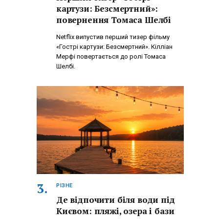
картузи: Безсмертний»:
повернення Томаса Шелбі
Netflix випустив перший тизер фільму
«Гострі картузи: Безсмертний». Кілліан
Мерфі повертається до ролі Томаса
Шелбі.
РІЗНЕ
Де відпочити біля води під
Києвом: пляжі, озера і бази