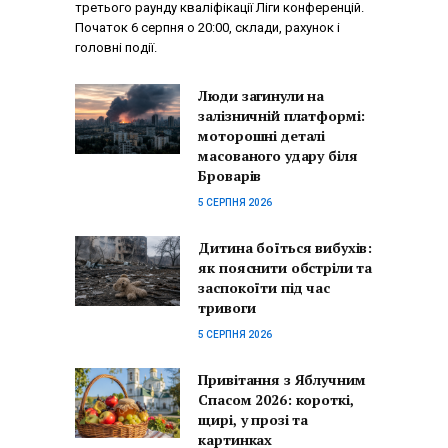
третього раунду кваліфікації Ліги конференцій.
Початок 6 серпня о 20:00, склади, рахунок і
головні події.
Люди загинули на
залізничній платформі:
моторошні деталі
масованого удару біля
Броварів
5 СЕРПНЯ 2026
Дитина боїться вибухів:
як пояснити обстріли та
заспокоїти під час
тривоги
5 СЕРПНЯ 2026
Привітання з Яблучним
Спасом 2026: короткі,
щирі, у прозі та
картинках