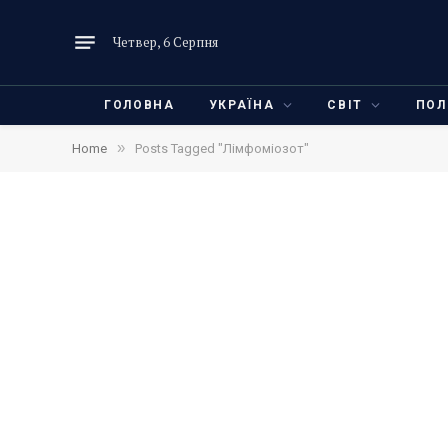
Четвер, 6 Серпня
ГОЛОВНА
УКРАЇНА
СВІТ
ПОЛ
»
Home
Posts Tagged "Лімфоміозот"