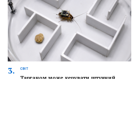
СВІТ
Тарганом може керувати штучний
інтелект: вчені навчили ШІ змінювати
маршрут комахи
Вчені створили систему, яка дозволяє ШІ керувати рухом
тарганів у лабіринті. Комахи змогли проходити повз їжу,
що раніше було майже неможливо контролювати.