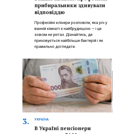
прибиральники здивували
відповіддю
Професійні клінери розповіли, яка річ у
ванній кімнаті є найбруднішою — і це
зовсім не унітаз. Дізнайтесь, де
приховується найбільше бактерій і як
правильно доглядати.
УКРАЇНА
В Україні пенсіонери