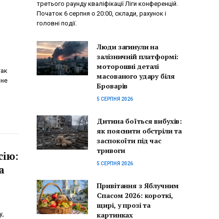
третього раунду кваліфікації Ліги конференцій.
Початок 6 серпня о 20:00, склади, рахунок і
головні події.
Люди загинули на
залізничній платформі:
моторошні деталі
так
масованого удару біля
 не
Броварів
5 СЕРПНЯ 2026
Дитина боїться вибухів:
як пояснити обстріли та
заспокоїти під час
тривоги
сію:
5 СЕРПНЯ 2026
а
Привітання з Яблучним
Спасом 2026: короткі,
щирі, у прозі та
у,
картинках