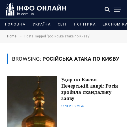
ГОЛОВНА
УКРАЇНА
СВІТ
ПОЛІТИКА
ЕКОНОМІК
»
Home
Posts Tagged "російська атака по Києву"
BROWSING:
РОСІЙСЬКА АТАКА ПО КИЄВУ
Удар по Києво-
Печерській лаврі: Росія
зробила скандальну
заяву
15 ЧЕРВНЯ 2026