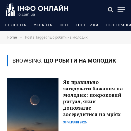
ГОЛОВНА
УКРАЇНА
СВІТ
ПОЛІТИКА
ЕКОНОМІК
»
Home
Posts Tagged "що робити на молодик"
BROWSING:
ЩО РОБИТИ НА МОЛОДИК
Як правильно
загадувати бажання на
молодик: покроковий
ритуал, який
допомагає
зосередитися на мріях
30 ЧЕРВНЯ 2026