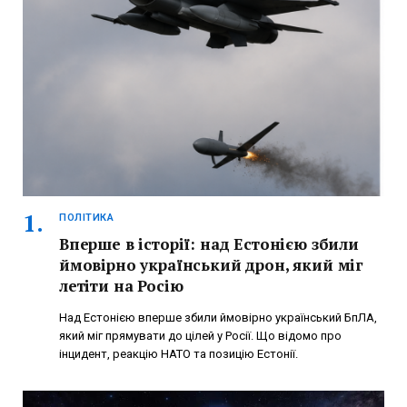
ПОЛІТИКА
Вперше в історії: над Естонією збили
ймовірно український дрон, який міг
летіти на Росію
Над Естонією вперше збили ймовірно український БпЛА,
який міг прямувати до цілей у Росії. Що відомо про
інцидент, реакцію НАТО та позицію Естонії.