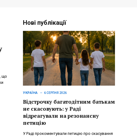
Нові публікації
у
, що
ки
УКРАЇНА
6 СЕРПНЯ 2026
Відстрочку багатодітним батькам
не скасовують: у Раді
відреагували на резонансну
петицію
У Раді прокоментували петицію про скасування