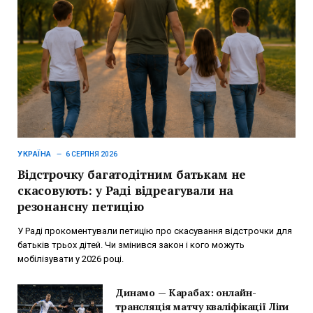
УКРАЇНА
6 СЕРПНЯ 2026
Відстрочку багатодітним батькам не
скасовують: у Раді відреагували на
резонансну петицію
У Раді прокоментували петицію про скасування відстрочки для
батьків трьох дітей. Чи змінився закон і кого можуть
мобілізувати у 2026 році.
Динамо — Карабах: онлайн-
трансляція матчу кваліфікації Ліги