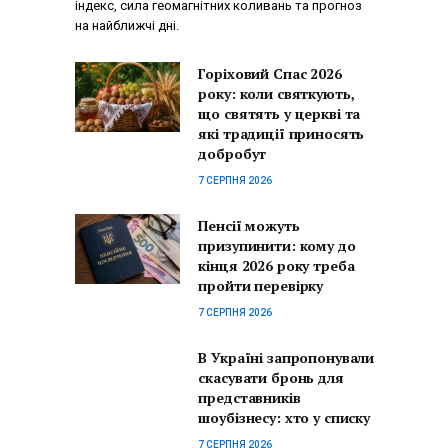
індекс, сила геомагнітних коливань та прогноз
на найближчі дні.
Горіховий Спас 2026
року: коли святкують,
що святять у церкві та
які традиції приносять
добробут
7 СЕРПНЯ 2026
Пенсії можуть
призупинити: кому до
кінця 2026 року треба
пройти перевірку
7 СЕРПНЯ 2026
В Україні запропонували
скасувати бронь для
представників
шоубізнесу: хто у списку
7 СЕРПНЯ 2026