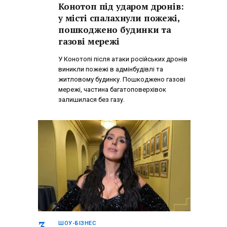
Конотоп під ударом дронів:
у місті спалахнули пожежі,
пошкоджено будинки та
газові мережі
У Конотопі після атаки російських дронів
виникли пожежі в адмінбудівлі та
житловому будинку. Пошкоджено газові
мережі, частина багатоповерхівок
залишилася без газу.
ШОУ-БІЗНЕС