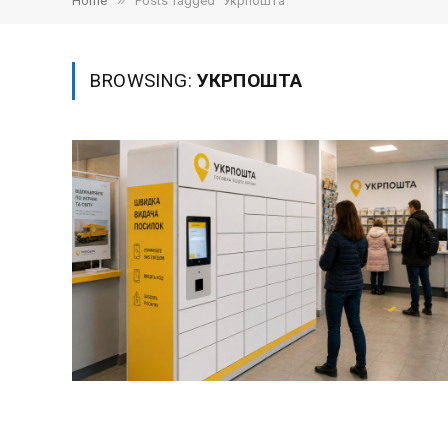
»
Home
Posts Tagged "Укрпошта"
BROWSING:
УКРПОШТА