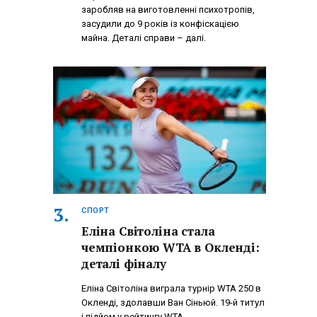
заробляв на виготовленні психотропів,
засудили до 9 років із конфіскацією
майна. Деталі справи – далі.
СПОРТ
Еліна Світоліна стала
чемпіонкою WTA в Окленді:
деталі фіналу
Еліна Світоліна виграла турнір WTA 250 в
Окленді, здолавши Ван Сіньюй. 19-й титул
і підйом у рейтингу WTA.