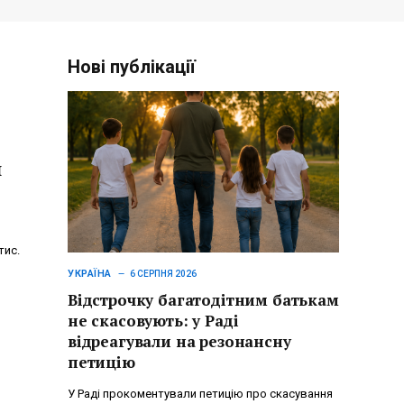
Нові публікації
и
тис.
УКРАЇНА
6 СЕРПНЯ 2026
Відстрочку багатодітним батькам
не скасовують: у Раді
відреагували на резонансну
петицію
У Раді прокоментували петицію про скасування