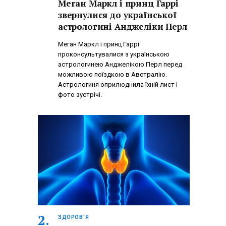
Меган Маркл і принц Гаррі
звернулися до української
астрологині Анджеліки Перл
Меган Маркл і принц Гаррі
проконсультувалися з українською
астрологинею Анджелікою Перл перед
можливою поїздкою в Австралію.
Астрологиня оприлюднила їхній лист і
фото зустрічі.
ЗДОРОВ`Я