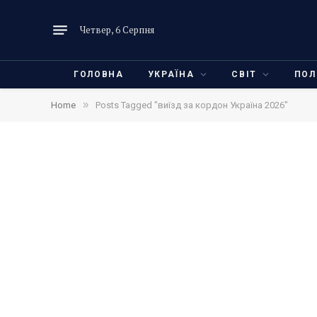
Четвер, 6 Серпня
ГОЛОВНА
УКРАЇНА
СВІТ
ПОЛ
»
Home
Posts Tagged "виїзд за кордон Україна 2026"