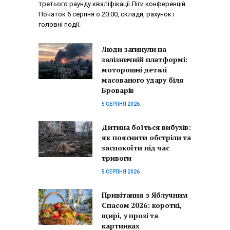
третього раунду кваліфікації Ліги конференцій.
Початок 6 серпня о 20:00, склади, рахунок і
головні події.
Люди загинули на
залізничній платформі:
моторошні деталі
масованого удару біля
Броварів
5 СЕРПНЯ 2026
Дитина боїться вибухів:
як пояснити обстріли та
заспокоїти під час
тривоги
5 СЕРПНЯ 2026
Привітання з Яблучним
Спасом 2026: короткі,
щирі, у прозі та
картинках