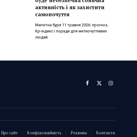
буде небезпечна сонячна
активність і як захистити
самопочуття
Магнітна буря 11 травня 2026: прогноз,
Kp-індекс і поради для метеочутливих
людей
Facebook
X
Instagram
(Twitter)
Про сайт
Конфіденційність
Реклама
Контакти