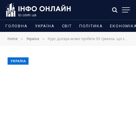
ГОЛОВНА
УКРАЇНА
СВІТ
ПОЛІТИКА
ЕКОНОМІК
»
»
Home
Україна
Курс долара може пробити 50 гривень: що загрожує гривні
УКРАЇНА