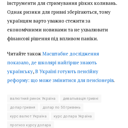
інструменти для стримування різких коливань.
Однак ризики для гривні зберігаються, тому
українцям варто уважно стежити за
економічними новинами та не ухвалювати
фінансові рішення під впливом паніки.
Читайте також
Масштабне дослідження
показало, де школярі найгірше знають
українську
,
В Україні готують пенсійну
реформу: що може змінитися для пенсіонерів
.
валютний ринок Україна
девальвація гривні
долар гривня
долар по 50 гривень
курс валют Україна
курс долара Україна
прогноз курсу долара