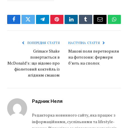
Facebook
Twitter
Telegram
Pinterest
LinkedIn
Tumblr
Email
Whats
ПОПЕРЕДНЯ СТАТТЯ
НАСТУПНА СТАТТЯ
Grimace Shake
Макові поля перетворили
повертається в
на фотозони: фермери
McDonald’s: що відомо про
б’ють на сполох
фіолетовий коктейль із
ягідним смаком
Радник Неля
Редакторка новинного сайту, яка працює з
інформаційними, суспільними та lifestyle-