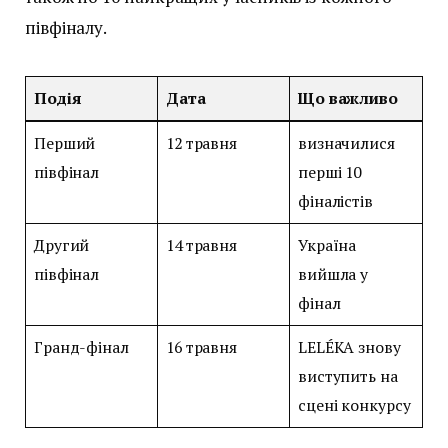
півфіналу.
Подія
Дата
Що важливо
Перший
12 травня
визначилися
півфінал
перші 10
фіналістів
Другий
14 травня
Україна
півфінал
вийшла у
фінал
Гранд-фінал
16 травня
LELÉKA знову
виступить на
сцені конкурсу