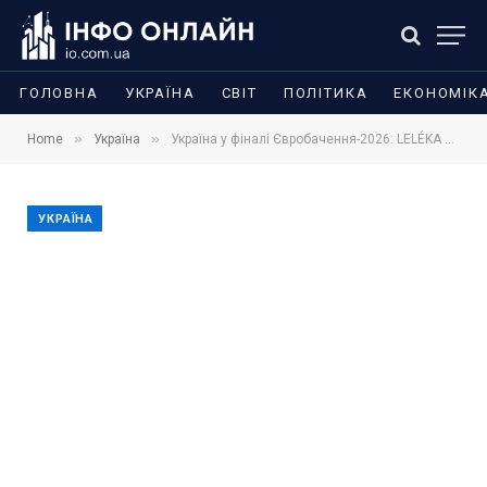
ГОЛОВНА
УКРАЇНА
СВІТ
ПОЛІТИКА
ЕКОНОМІК
»
»
Home
Україна
Україна у фіналі Євробачення-2026: LELÉKA пройшла далі після другого півфіналу
УКРАЇНА