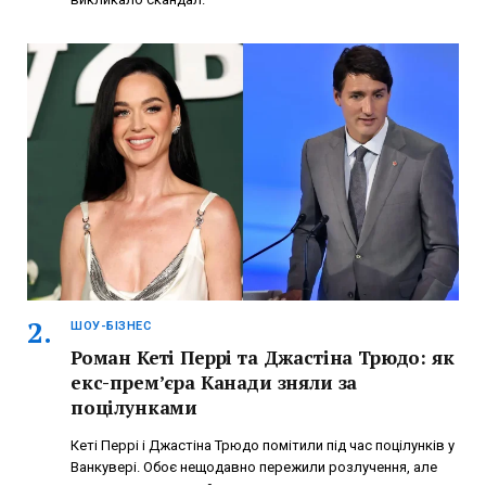
ШОУ-БІЗНЕС
Роман Кеті Перрі та Джастіна Трюдо: як
екс-прем’єра Канади зняли за
поцілунками
Кеті Перрі і Джастіна Трюдо помітили під час поцілунків у
Ванкувері. Обоє нещодавно пережили розлучення, але