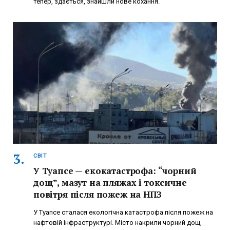
тепер, здається, знайшли нове кохання.
СВІТ
У Туапсе — екокатастрофа: “чорний
дощ”, мазут на пляжах і токсичне
повітря після пожеж на НПЗ
У Туапсе сталася екологічна катастрофа після пожеж на
нафтовій інфраструктурі. Місто накрили чорний дощ,