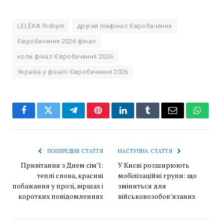
LELÉKA Ridnym
другий півфінал Євробачення
Євробачення 2026 фінал
коли фінал Євробачення 2026
Україна у фіналі Євробачення 2026
Facebook
Twitter
Telegram
Pinterest
LinkedIn
Tumblr
Email
Whats
ПОПЕРЕДНЯ СТАТТЯ
НАСТУПНА СТАТТЯ
Привітання з Днем сім’ї:
У Києві розширюють
теплі слова, красиві
мобілізаційні групи: що
побажання у прозі, віршах і
зміниться для
коротких повідомленнях
військовозобов’язаних