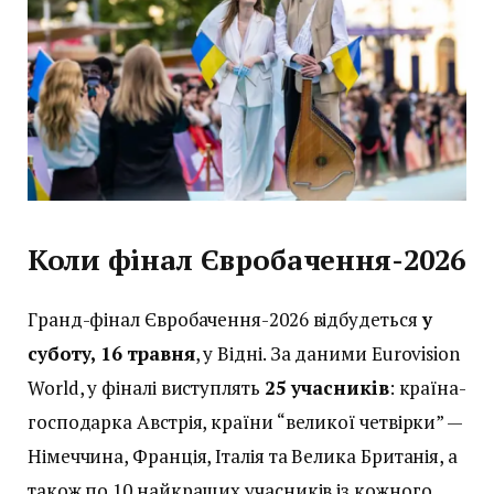
Коли фінал Євробачення-2026
Гранд-фінал Євробачення-2026 відбудеться
у
суботу, 16 травня
, у Відні. За даними Eurovision
World, у фіналі виступлять
25 учасників
: країна-
господарка Австрія, країни “великої четвірки” —
Німеччина, Франція, Італія та Велика Британія, а
також по 10 найкращих учасників із кожного