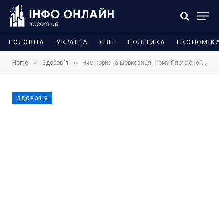
ГОЛОВНА
УКРАЇНА
СВІТ
ПОЛІТИКА
ЕКОНОМІК
»
»
Home
Здоров`я
Чим корисна шовковиця і кому її потрібно їсти з обережністю
ЗДОРОВ`Я