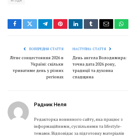
ягоди
Facebook
Twitter
Telegram
Pinterest
LinkedIn
Tumblr
Email
Whats
ПОПЕРЕДНЯ СТАТТЯ
НАСТУПНА СТАТТЯ
Літнє сонцестояння 2026 в
День ангела Володимира:
Україні: скільки
точна дата 2026 року,
триватиме день у різних
традиції та духовна
регіонах
спадщина
Радник Неля
Редакторка новинного сайту, яка працює з
інформаційними, суспільними та lifestyle-
темами. Відповідає за підготовку матеріалів