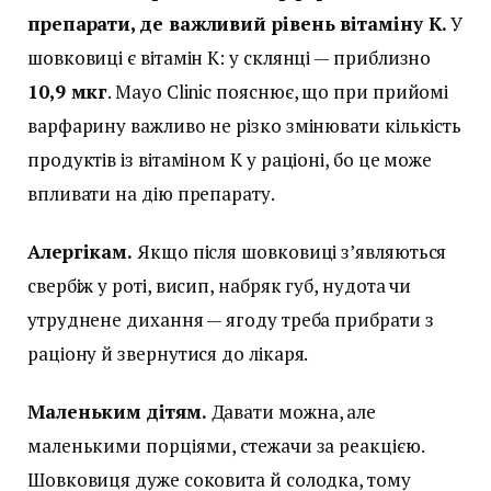
препарати, де важливий рівень вітаміну К.
У
шовковиці є вітамін К: у склянці — приблизно
10,9 мкг
. Mayo Clinic пояснює, що при прийомі
варфарину важливо не різко змінювати кількість
продуктів із вітаміном К у раціоні, бо це може
впливати на дію препарату.
Алергікам.
Якщо після шовковиці з’являються
свербіж у роті, висип, набряк губ, нудота чи
утруднене дихання — ягоду треба прибрати з
раціону й звернутися до лікаря.
Маленьким дітям.
Давати можна, але
маленькими порціями, стежачи за реакцією.
Шовковиця дуже соковита й солодка, тому