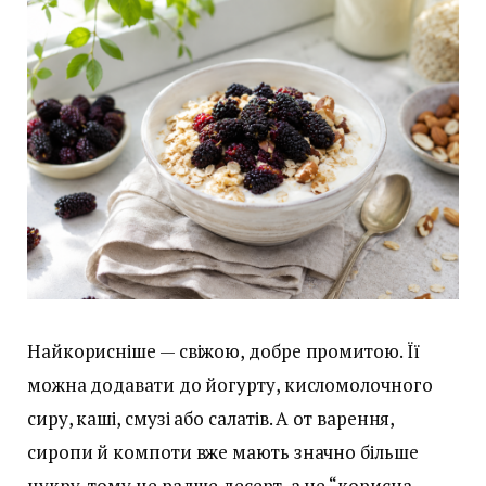
Найкорисніше — свіжою, добре промитою. Її
можна додавати до йогурту, кисломолочного
сиру, каші, смузі або салатів. А от варення,
сиропи й компоти вже мають значно більше
цукру, тому це радше десерт, а не “корисна