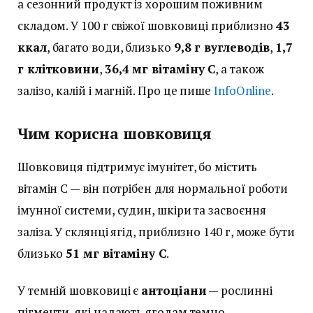
а сезонний продукт із хорошим поживним
складом. У 100 г свіжої шовковиці приблизно
43
ккал
, багато води, близько
9,8 г вуглеводів
,
1,7
г клітковини
,
36,4 мг вітаміну С
, а також
залізо, калій і магній. Про це пише
InfoOnline
.
Чим корисна шовковиця
Шовковиця підтримує імунітет, бо містить
вітамін С — він потрібен для нормальної роботи
імунної системи, судин, шкіри та засвоєння
заліза. У склянці ягід, приблизно 140 г, може бути
близько
51 мг вітаміну С
.
У темній шовковиці є
антоціани
— рослинні
пігменти, які надають ягодам темно-