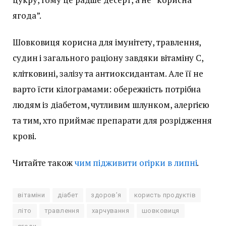
ягода”.
Шовковиця корисна для імунітету, травлення,
судин і загального раціону завдяки вітаміну С,
клітковині, залізу та антиоксидантам. Але її не
варто їсти кілограмами: обережність потрібна
людям із діабетом, чутливим шлунком, алергією
та тим, хто приймає препарати для розрідження
крові.
Читайте також
чим підживити огірки в липні
.
вітаміни
діабет
здоров’я
користь продуктів
літо
травлення
харчування
шовковиця