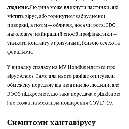
людини
. Людина може вдихнути частинки, які
містять вірус, або торкнутися забрудненої
поверхні, а потім — обличчя, носа чи рота. CDC
наголошує: найкращий спосіб профілактики —
уникати контакту з гризунами, їхньою сечею та
фекаліями.
У випадку спалаху на MV Hondius йдеться про
вірус Andes. Саме для нього раніше описували
обмежену передачу від людини до людини, але
ВООЗ підкреслює, що така передача є рідкісною
і не схожа на механізм поширення COVID-19.
Симптоми хантавірусу