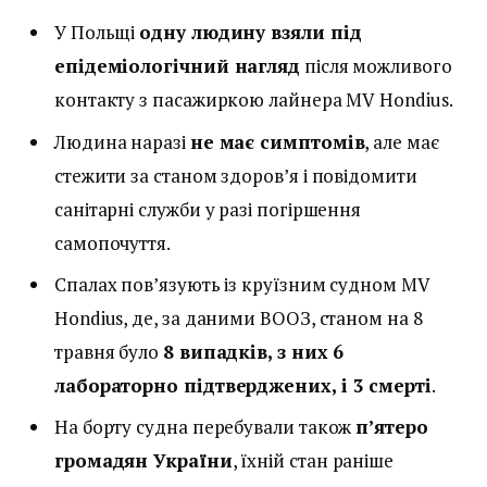
У Польщі
одну людину взяли під
епідеміологічний нагляд
після можливого
контакту з пасажиркою лайнера MV Hondius.
Людина наразі
не має симптомів
, але має
стежити за станом здоров’я і повідомити
санітарні служби у разі погіршення
самопочуття.
Спалах пов’язують із круїзним судном MV
Hondius, де, за даними ВООЗ, станом на 8
травня було
8 випадків, з них 6
лабораторно підтверджених, і 3 смерті
.
На борту судна перебували також
п’ятеро
громадян України
, їхній стан раніше