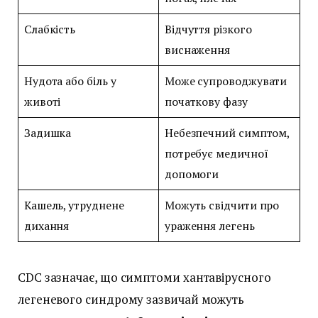
Слабкість
Відчуття різкого
виснаження
Нудота або біль у
Може супроводжувати
животі
початкову фазу
Задишка
Небезпечний симптом,
потребує медичної
допомоги
Кашель, утруднене
Можуть свідчити про
дихання
ураження легень
CDC зазначає, що симптоми хантавірусного
легеневого синдрому зазвичай можуть