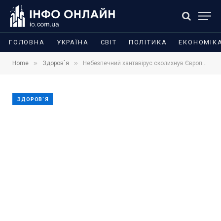
ГОЛОВНА
УКРАЇНА
СВІТ
ПОЛІТИКА
ЕКОНОМІК
»
»
Home
Здоров`я
Небезпечний хантавірус сколихнув Європу: у Польщі запровадили карантин після контакту з інфікованою пасажиркою
ЗДОРОВ`Я