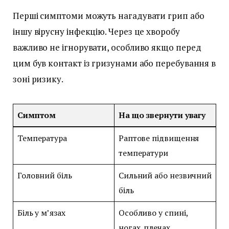
Перші симптоми можуть нагадувати грип або
іншу вірусну інфекцію. Через це хворобу
важливо не ігнорувати, особливо якщо перед
цим був контакт із гризунами або перебування в
зоні ризику.
Симптом
На що звернути увагу
Температура
Раптове підвищення
температури
Головний біль
Сильний або незвичний
біль
Біль у м’язах
Особливо у спині,
ногах, плечах