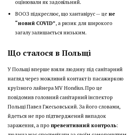
оцінювали як задовільний.
ВООЗ підкреслює, що хантавірус — це
не
“новий COVID”
, а ризик для широкого
загалу залишається низьким.
Що сталося в Польщі
У Польщі вперше взяли людину під санітарний
нагляд через можливий контакт із пасажиркою
круїзного лайнера MV Hondius. Про це
повідомив головний санітарний інспектор
Польщі Павел Гжесьовський. За його словами,
йдеться не про підтверджений випадок
зараження, а про
превентивний контроль
:
людина має спостерігати за своїм самопочуттям