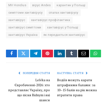
MV Hondius
вірус Andes
карантин у Польщі
симптоми хантавірусу
спалах хантавірусу
хантавірус
хантавірус профілактика
хантавірус симптоми
хантавірус у Польщі
хантавірус Україна
як передається хантавірус
Facebook
Twitter
Telegram
Pinterest
LinkedIn
Tumblr
Email
Whats
ПОПЕРЕДНЯ СТАТТЯ
НАСТУПНА СТАТТЯ
Leléka на
Водіїв можуть карати
Євробаченні-2026: хто
штрафними балами: за
представляє Україну, про
10–15 балів на рік можна
що пісня Ridnym і які
втратити права
шанси