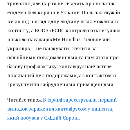
тривожно, але наразі не свідчить про початок
епідемії біля кордонів України. Польські служби
взяли під нагляд одну людину після можливого
контакту, а ВООЗ і ECDC контролюють ситуацію
навколо пасажирів MV Hondius. Головне для
українців — не панікувати, стежити за
офіційними повідомленнями та пам’ятати про
базову профілактику: хантавірус найчастіше
пов’язаний не з подорожами, а з контактом із
гризунами та забрудненими приміщеннями.
Читайте також
В Ізраїлі зареєстрували перший
випадок зараження хантавірусом у пацієнта,
який побував у Східній Європі
.