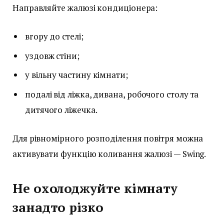
Направляйте жалюзі кондиціонера:
вгору до стелі;
уздовж стіни;
у вільну частину кімнати;
подалі від ліжка, дивана, робочого столу та
дитячого ліжечка.
Для рівномірного розподілення повітря можна
активувати функцію коливання жалюзі — Swing.
Не охолоджуйте кімнату
занадто різко