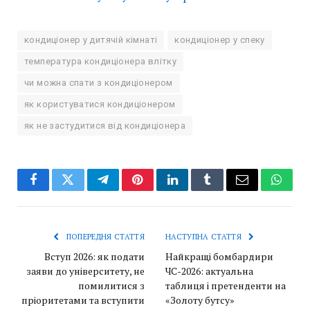
кондиціонер у дитячій кімнаті
кондиціонер у спеку
температура кондиціонера влітку
чи можна спати з кондиціонером
як користуватися кондиціонером
як не застудитися від кондиціонера
Facebook
Twitter
Telegram
Pinterest
LinkedIn
Tumblr
Email
Whats
ПОПЕРЕДНЯ СТАТТЯ
НАСТУПНА СТАТТЯ
Вступ 2026: як подати
Найкращі бомбардири
заяви до університету, не
ЧС-2026: актуальна
помилитися з
таблиця і претенденти на
пріоритетами та вступити
«Золоту бутсу»