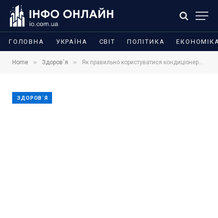
ГОЛОВНА
УКРАЇНА
СВІТ
ПОЛІТИКА
ЕКОНОМІК
»
»
Home
Здоров`я
Як правильно користуватися кондиціонером у спеку, щоб не застудитися
ЗДОРОВ`Я