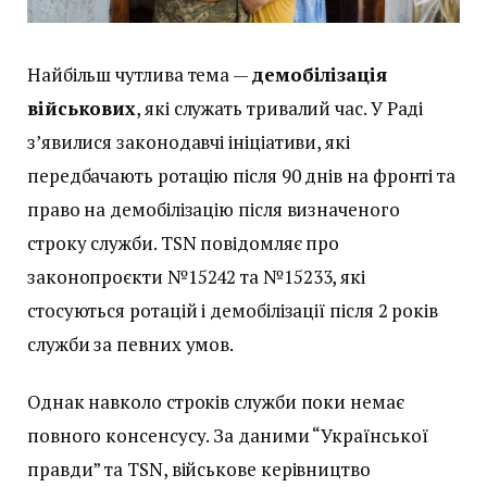
Найбільш чутлива тема —
демобілізація
військових
, які служать тривалий час. У Раді
з’явилися законодавчі ініціативи, які
передбачають ротацію після 90 днів на фронті та
право на демобілізацію після визначеного
строку служби. TSN повідомляє про
законопроєкти №15242 та №15233, які
стосуються ротацій і демобілізації після 2 років
служби за певних умов.
Однак навколо строків служби поки немає
повного консенсусу. За даними “Української
правди” та TSN, військове керівництво