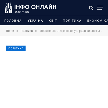
ГОЛОВНА
УКРАЇНА
СВІТ
ПОЛІТИКА
ЕКОНОМІК
»
»
Home
Політика
Мобілізацію в Україні хочуть радикально змінити: що відомо про повістки у смартфоні, нові ТЦК і демобілізацію
ПОЛІТИКА