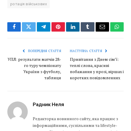
ротація військових
Facebook
Twitter
Telegram
Pinterest
LinkedIn
Tumblr
Email
Whats
ПОПЕРЕДНЯ СТАТТЯ
НАСТУПНА СТАТТЯ
УПЛ: результати матчів 28-
Привітання з Днем сім’ї:
го туру чемпіонату
теплі слова, красиві
України з футболу,
побажання у прозі, віршах і
таблиця
коротких повідомленнях
Радник Неля
Редакторка новинного сайту, яка працює з
інформаційними, суспільними та lifestyle-