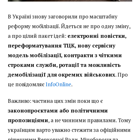
В Україні знову заговорили про масштабну
реформу мобілізації. Йдеться не про одну зміну,
а про цілий пакет ідей:
електронні повістки,
переформатування ТЦК, нову сервісну
модель мобілізації, контракти з чіткими
строками служби, ротації та можливість
демобілізації для окремих військових
. Про
це повідомляє
InfoOnline
.
Важливо: частина цих змін поки що є
законопроєктами або політичними
пропозиціями
, а не чинними правилами. Тому
українцям варто уважно стежити за офіційними
рішеннями Верховної Ради, Міноборони та