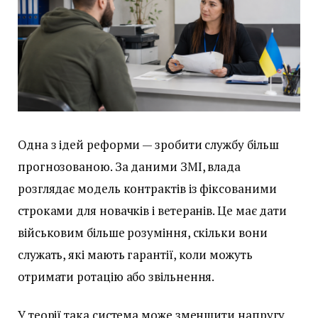
Одна з ідей реформи — зробити службу більш
прогнозованою. За даними ЗМІ, влада
розглядає модель контрактів із фіксованими
строками для новачків і ветеранів. Це має дати
військовим більше розуміння, скільки вони
служать, які мають гарантії, коли можуть
отримати ротацію або звільнення.
У теорії така система може зменшити напругу