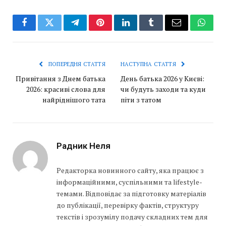
Facebook
Twitter
Telegram
Pinterest
LinkedIn
Tumblr
Email
Whats
ПОПЕРЕДНЯ СТАТТЯ
НАСТУПНА СТАТТЯ
Привітання з Днем батька
День батька 2026 у Києві:
2026: красиві слова для
чи будуть заходи та куди
найріднішого тата
піти з татом
Радник Неля
Редакторка новинного сайту, яка працює з
інформаційними, суспільними та lifestyle-
темами. Відповідає за підготовку матеріалів
до публікації, перевірку фактів, структуру
текстів і зрозумілу подачу складних тем для