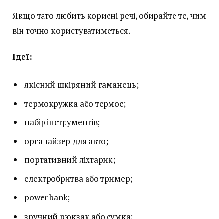
Якщо тато любить корисні речі, обирайте те, чим
він точно користуватиметься.
Ідеї:
якісний шкіряний гаманець;
термокружка або термос;
набір інструментів;
органайзер для авто;
портативний ліхтарик;
електробритва або тример;
power bank;
зручний рюкзак або сумка;