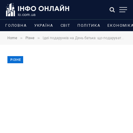
ГОЛОВНА
УКРАЇНА
СВІТ
ПОЛІТИКА
ЕКОНОМІК
»
»
Home
Різне
Ідеї подарунків на День батька: що подарувати татові, чоловіку чи дідусю
РІЗНЕ