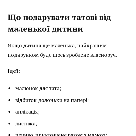
Що подарувати татові від
маленької дитини
Якщо дитина ще маленька, найкращим
подарунком буде щось зроблене власноруч.
Ідеї:
малюнок для тата;
відбиток долоньки на папері;
аплікація;
листівка;
печиво, прикрашене разом з мамою;