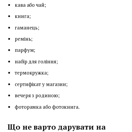
кава або чай;
книга;
гаманець;
ремінь;
парфум;
набір для гоління;
термокружка;
сертифікат у магазин;
вечеря з родиною;
фоторамка або фотокнига.
Що не варто дарувати на