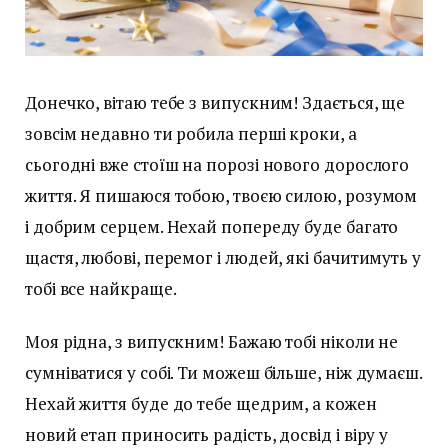
Донечко, вітаю тебе з випускним! Здається, ще
зовсім недавно ти робила перші кроки, а
сьогодні вже стоїш на порозі нового дорослого
життя. Я пишаюся тобою, твоєю силою, розумом
і добрим серцем. Нехай попереду буде багато
щастя, любові, перемог і людей, які бачитимуть у
тобі все найкраще.
Моя рідна, з випускним! Бажаю тобі ніколи не
сумніватися у собі. Ти можеш більше, ніж думаєш.
Нехай життя буде до тебе щедрим, а кожен
новий етап приносить радість, досвід і віру у