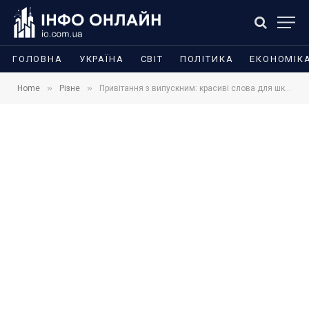
ГОЛОВНА
УКРАЇНА
СВІТ
ПОЛІТИКА
ЕКОНОМІК
»
»
Home
Різне
Привітання з випускним: красиві слова для школярів, студентів, батьків і вчителів