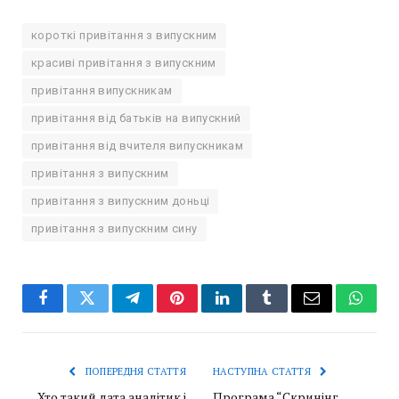
короткі привітання з випускним
красиві привітання з випускним
привітання випускникам
привітання від батьків на випускний
привітання від вчителя випускникам
привітання з випускним
привітання з випускним доньці
привітання з випускним сину
Facebook
Twitter
Telegram
Pinterest
LinkedIn
Tumblr
Email
Whats
ПОПЕРЕДНЯ СТАТТЯ
НАСТУПНА СТАТТЯ
Хто такий дата аналітик і
Програма “Скринінг