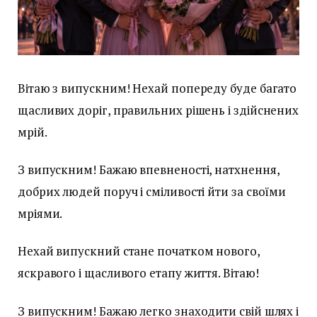
Вітаю з випускним! Нехай попереду буде багато
щасливих доріг, правильних рішень і здійснених
мрій.
З випускним! Бажаю впевненості, натхнення,
добрих людей поруч і сміливості йти за своїми
мріями.
Нехай випускний стане початком нового,
яскравого і щасливого етапу життя. Вітаю!
З випускним! Бажаю легко знаходити свій шлях і