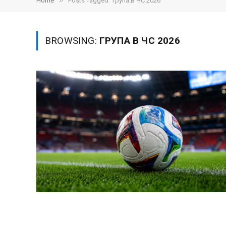
»
Home
Posts Tagged "група B ЧС 2026"
BROWSING:
ГРУПА B ЧС 2026