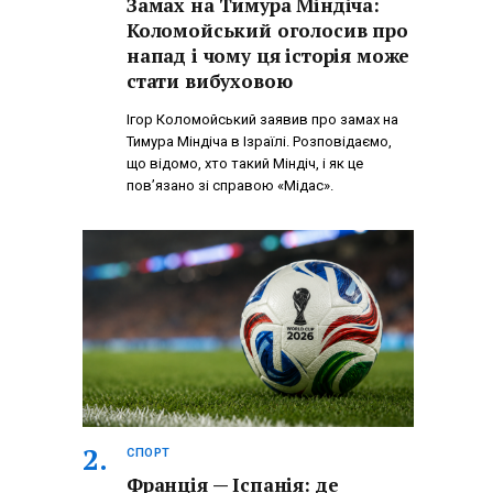
Замах на Тимура Міндіча:
Коломойський оголосив про
напад і чому ця історія може
стати вибуховою
Ігор Коломойський заявив про замах на
Тимура Міндіча в Ізраїлі. Розповідаємо,
що відомо, хто такий Міндіч, і як це
пов’язано зі справою «Мідас».
СПОРТ
Франція — Іспанія: де