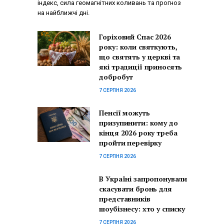
індекс, сила геомагнітних коливань та прогноз
на найближчі дні.
Горіховий Спас 2026
року: коли святкують,
що святять у церкві та
які традиції приносять
добробут
7 СЕРПНЯ 2026
Пенсії можуть
призупинити: кому до
кінця 2026 року треба
пройти перевірку
7 СЕРПНЯ 2026
В Україні запропонували
скасувати бронь для
представників
шоубізнесу: хто у списку
7 СЕРПНЯ 2026