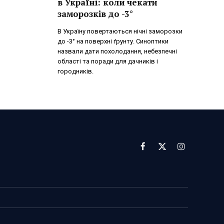
в Україні: коли чекати
заморозків до -3°
В Україну повертаються нічні заморозки
до -3° на поверхні ґрунту. Синоптики
назвали дати похолодання, небезпечні
області та поради для дачників і
городників.
Facebook
X
Instagram
(Twitter)