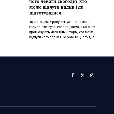
чого чекати сьогодні, хто
може відчути вплив і як
підготуватися
10 квітня 2026 року очікується помірна
геомагнітна буря. Розповідаємо, якої сили
прогнозують магнітний шторм, хто може
відчути його вплив і що робити цього дня.
Facebook
X
Instagram
(Twitter)