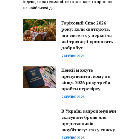
індекс, сила геомагнітних коливань та прогноз
на найближчі дні.
Горіховий Спас 2026
року: коли святкують,
що святять у церкві та
які традиції приносять
добробут
7 СЕРПНЯ 2026
Пенсії можуть
призупинити: кому до
кінця 2026 року треба
пройти перевірку
7 СЕРПНЯ 2026
В Україні запропонували
скасувати бронь для
представників
шоубізнесу: хто у списку
7 СЕРПНЯ 2026