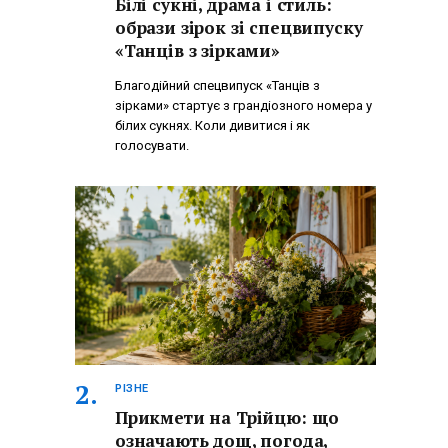
Білі сукні, драма і стиль:
образи зірок зі спецвипуску
«Танців з зірками»
Благодійний спецвипуск «Танців з
зірками» стартує з грандіозного номера у
білих сукнях. Коли дивитися і як
голосувати.
РІЗНЕ
Прикмети на Трійцю: що
означають дощ, погода,