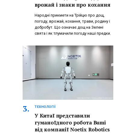
врожай і знаки про кохання
Народні прикмети на Трійцю про дощ,
погоду, врожай, кохання, трави, родину і
добробут. Що означає дощ на Зелені
свята і як тлумачили погоду наші предки.
ТЕХНОЛОГІЇ
У Китаї представили
гуманоїдного робота Bumi
від компанії Noetix Robotics