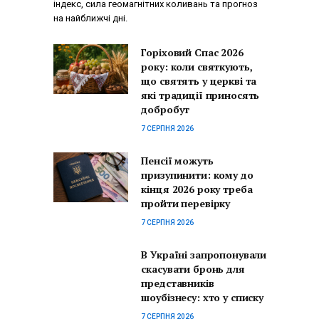
індекс, сила геомагнітних коливань та прогноз
на найближчі дні.
Горіховий Спас 2026
року: коли святкують,
що святять у церкві та
які традиції приносять
добробут
7 СЕРПНЯ 2026
Пенсії можуть
призупинити: кому до
кінця 2026 року треба
пройти перевірку
7 СЕРПНЯ 2026
В Україні запропонували
скасувати бронь для
представників
шоубізнесу: хто у списку
7 СЕРПНЯ 2026