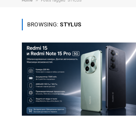
»
Home
Posts Tagged "STYLUS"
BROWSING:
STYLUS