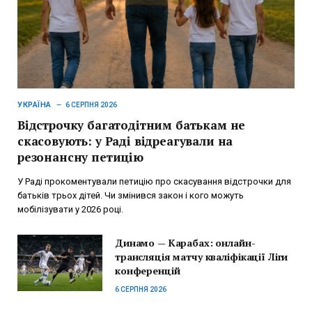
УКРАЇНА
6 СЕРПНЯ 2026
Відстрочку багатодітним батькам не
скасовують: у Раді відреагували на
резонансну петицію
У Раді прокоментували петицію про скасування відстрочки для
батьків трьох дітей. Чи змінився закон і кого можуть
мобілізувати у 2026 році.
Динамо — Карабах: онлайн-
трансляція матчу кваліфікації Ліги
конференцій
6 СЕРПНЯ 2026