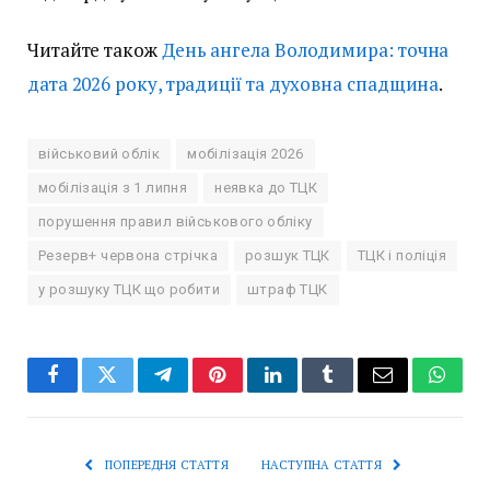
Читайте також
День ангела Володимира: точна
дата 2026 року, традиції та духовна спадщина
.
військовий облік
мобілізація 2026
мобілізація з 1 липня
неявка до ТЦК
порушення правил військового обліку
Резерв+ червона стрічка
розшук ТЦК
ТЦК і поліція
у розшуку ТЦК що робити
штраф ТЦК
Facebook
Twitter
Telegram
Pinterest
LinkedIn
Tumblr
Email
Whats
ПОПЕРЕДНЯ СТАТТЯ
НАСТУПНА СТАТТЯ