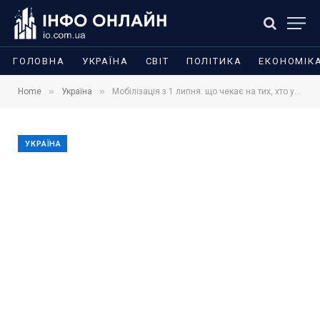
ГОЛОВНА
УКРАЇНА
СВІТ
ПОЛІТИКА
ЕКОНОМІК
»
»
Home
Україна
Мобілізація з 1 липня: що чекає на тих, хто у розшуку ТЦК
УКРАЇНА