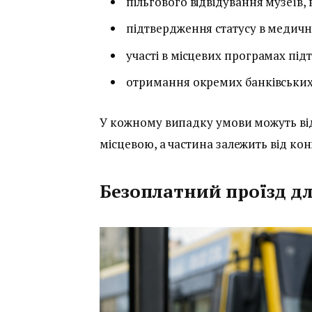
пільгового відвідування музеїв, в
підтвердження статусу в медичн
участі в місцевих програмах під
отримання окремих банківських
У кожному випадку умови можуть відр
місцевою, а частина залежить від кон
Безоплатний проїзд дл