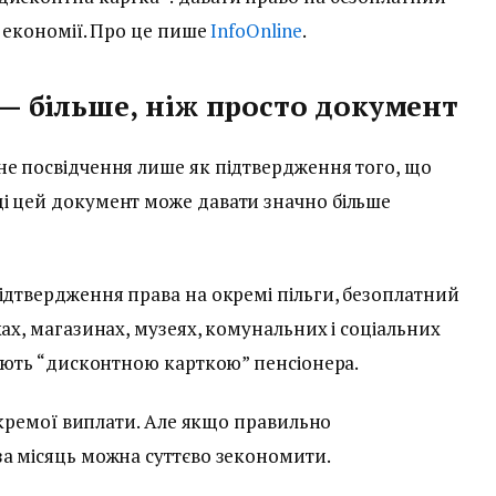
и економії. Про це пише
InfoOnline
.
— більше, ніж просто документ
не посвідчення лише як підтвердження того, що
і цей документ може давати значно більше
ідтвердження права на окремі пільги, безоплатний
ах, магазинах, музеях, комунальних і соціальних
вають “дисконтною карткою” пенсіонера.
 окремої виплати. Але якщо правильно
за місяць можна суттєво зекономити.