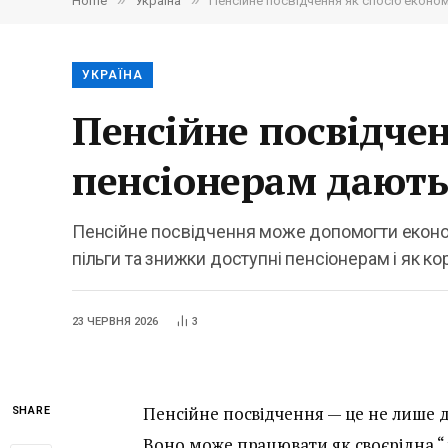
»
»
Home
Україна
Пенсійне посвідчення як спосіб економ
УКРАЇНА
Пенсійне посвідчен
пенсіонерам дают
Пенсійне посвідчення може допомогти економит
пільги та знижки доступні пенсіонерам і як 
23 ЧЕРВНЯ 2026
3
Пенсійне посвідчення — це не лише д
SHARE
Воно може працювати як своєрідна “