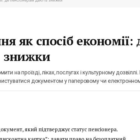
ії: де пенсіонерам дають знижки
ня як спосіб економії: 
ь знижки
и на проїзді, ліках, послугах і культурному дозвіллі.
користуватися документом у паперовому чи електронном
окумент, який підтверджує статус пенсіонера.
дисконтна картка”: давати право на безоплатний