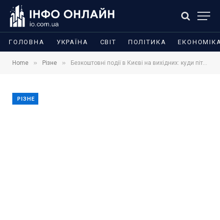
ГОЛОВНА
УКРАЇНА
СВІТ
ПОЛІТИКА
ЕКОНОМІК
»
»
Home
Різне
Безкоштовні події в Києві на вихідних: куди піти 27–28 червня
РІЗНЕ