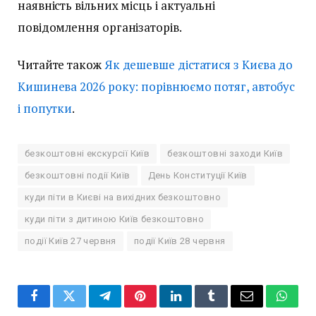
наявність вільних місць і актуальні
повідомлення організаторів.
Читайте також
Як дешевше дістатися з Києва до
Кишинева 2026 року: порівнюємо потяг, автобус
і попутки
.
безкоштовні екскурсії Київ
безкоштовні заходи Київ
безкоштовні події Київ
День Конституції Київ
куди піти в Києві на вихідних безкоштовно
куди піти з дитиною Київ безкоштовно
події Київ 27 червня
події Київ 28 червня
Facebook
Twitter
Telegram
Pinterest
LinkedIn
Tumblr
Email
Whats