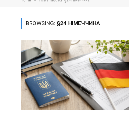
»
Home
Posts Tagged "§24 Німеччина"
BROWSING:
§24 НІМЕЧЧИНА